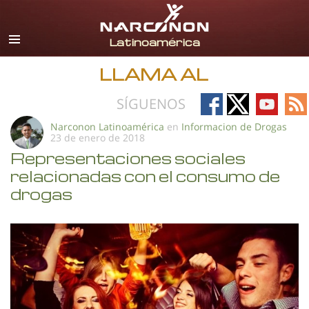
Español
Todas las Regiones/Idiomas
LLAMA AL
Follow
Follow
Follow
Fo
SÍGUENOS
on
on
on
on
Narconon Latinoamérica
en
Informacion de Drogas
23 de enero de 2018
Facebook
X
YouTub
RS
Representaciones sociales
relacionadas con el consumo de
drogas