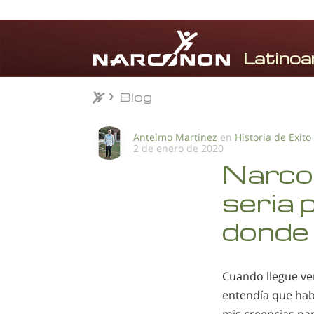
Blog
Blog
⨯
Antelmo Martinez
en
Historia de Exito
2 de enero de 2020
Narcon
seria 
donde 
Cuando llegue v
entendía que hab