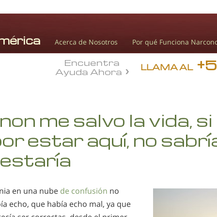
Acerca de Nosotros
Por qué Funciona Narcon
+
Encuentra
LLAMA AL
Ayuda Ahora
on me salvo la vida, si
por estar aquí, no sabrí
estaría
enia en una nube
de confusión
no
ía echo, que había echo mal, ya que