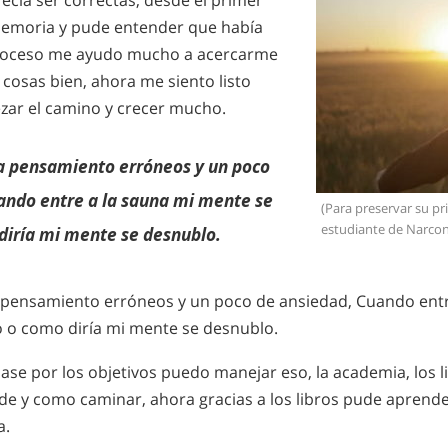
ecía ser correctas, desde el primer
memoria y pude entender que había
proceso me ayudo mucho a acercarme
 cosas bien, ahora me siento listo
ar el camino y crecer mucho.
ia pensamiento erróneos y un poco
ando entre a la sauna mi mente se
(Para preservar su pr
estudiante de Narcon
diría mi mente se desnublo.
ia pensamiento erróneos y un poco de ansiedad, Cuando entr
 o como diría mi mente se desnublo.
se por los objetivos puedo manejar eso, la academia, los li
de y como caminar, ahora gracias a los libros pude aprend
a.