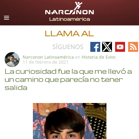
Español
Todas las Regiones/Idiomas
LLAMA AL
Follow
Follow
Follow
Fo
SÍGUENOS
on
on
on
on
Narconon Latinoamérica
en
Historia de Exito
11 de febrero de 2021
Facebook
X
YouTub
RS
La curiosidad fue la que me llevó a
un camino que parecía no tener
salida