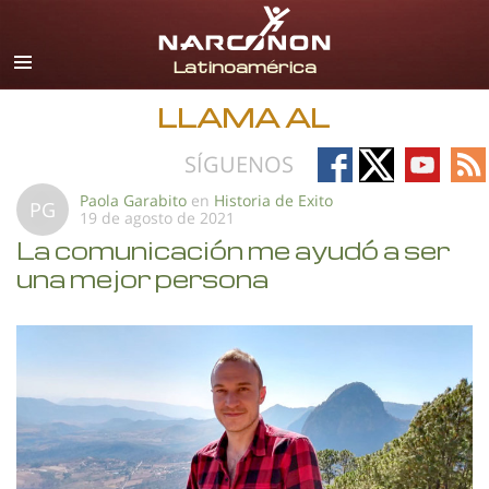
Español
Todas las Regiones/Idiomas
LLAMA AL
Follow
Follow
Follow
Fo
SÍGUENOS
on
on
on
on
Paola Garabito
en
Historia de Exito
PG
19 de agosto de 2021
Facebook
X
YouTub
RS
La comunicación me ayudó a ser
una mejor persona