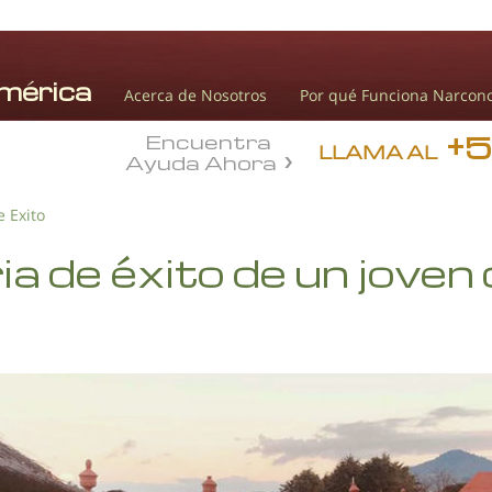
Acerca de Nosotros
Por qué Funciona Narcon
+
Encuentra
LLAMA AL
Ayuda Ahora
e Exito
ia de éxito de un joven