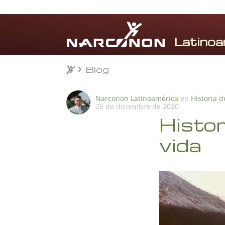
Blog
Blog
⨯
Narconon Latinoamérica
en
Historia d
26 de diciembre de 2020
Histor
vida