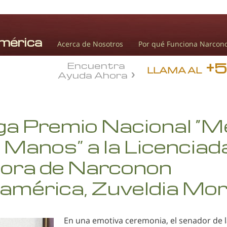
Acerca de Nosotros
Por qué Funciona Narcon
+
Encuentra
LLAMA AL
Ayuda Ahora
ga Premio Nacional “M
 Manos” a la Licenciad
tora de Narconon
américa, Zuveldia Mor
En una emotiva ceremonia, el senador de l