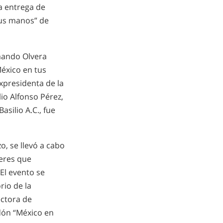
a entrega de
tus manos” de
mando Olvera
éxico en tus
xpresidenta de la
io Alfonso Pérez,
silio A.C., fue
o, se llevó a cabo
eres que
El evento se
rio de la
ectora de
rdón “México en