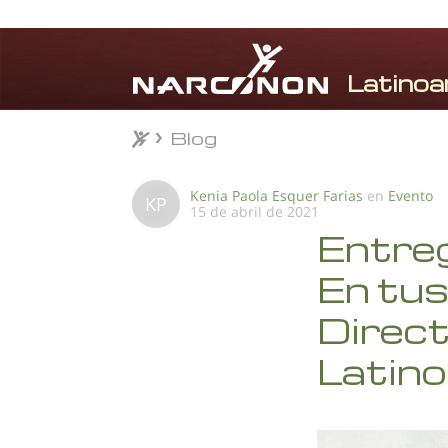
Blog
Blog
⨯
Kenia Paola Esquer Farias
en
Evento
KP
15 de abril de 2021
Entre
En tus
Direc
Latino