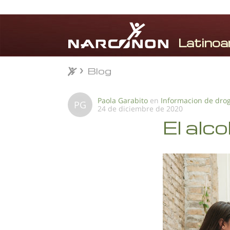
Blog
Blog
⨯
Paola Garabito
en
Informacion de dro
PG
24 de diciembre de 2020
El alc