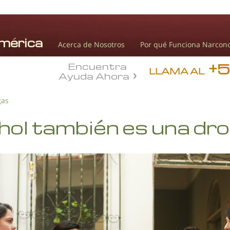
Acerca de Nosotros
Por qué Funciona Narcon
+
Encuentra
LLAMA AL
Ayuda Ahora
gas
ohol también es una dr