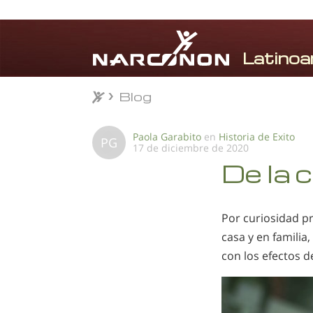
Blog
Blog
⨯
Paola Garabito
en
Historia de Exito
PG
17 de diciembre de 2020
De la c
Por curiosidad p
casa y en familia
con los efectos d