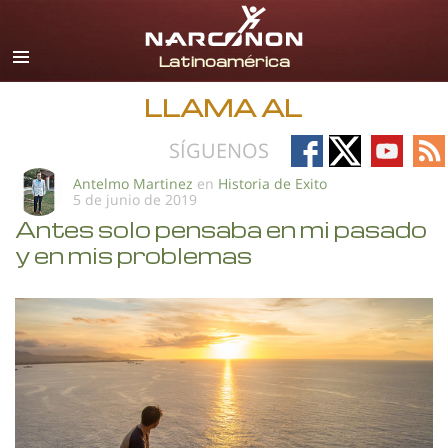
Español
Todas las Regiones/Idiomas
LLAMA AL
Follow
Follow
Follow
Fo
SÍGUENOS
on
on
on
on
Antelmo Martinez
en
Historia de Exito
5 de junio de 2019
Facebook
X
YouTub
RS
Antes solo pensaba en mi pasado
y en mis problemas