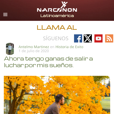
Español
Todas las Regiones/Idiomas
LLAMA AL
Follow
Follow
Follow
Fo
SÍGUENOS
on
on
on
on
Antelmo Martinez
en
Historia de Exito
1 de julio de 2020
Facebook
X
YouTub
RS
Ahora tengo ganas de salir a
luchar por mis sueños.