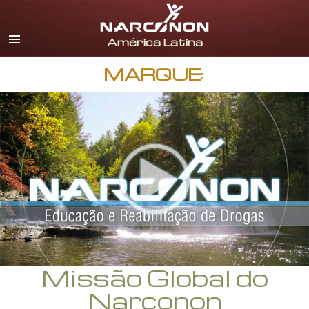
Espanhol
Inglês
Português
MARQUE:
Italiano
Francês
Holandês
Alemão
Croata
Todas as Regiões/Línguas
Missão Global do
Narconon