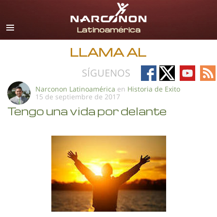
Español
Todas las Regiones/Idiomas
LLAMA AL
Follow
Follow
Follow
Fo
SÍGUENOS
on
on
on
on
Narconon Latinoamérica
en
Historia de Exito
15 de septiembre de 2017
Facebook
X
YouTub
RS
Tengo una vida por delante