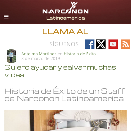
Español
Todas las Regiones/Idiomas
LLAMA AL
Follow
Follow
Follow
Fo
SÍGUENOS
on
on
on
on
Antelmo Martinez
en
Historia de Exito
8 de marzo de 2019
Facebook
X
YouTub
RS
Quiero ayudar y salvar muchas
vidas
Historia de Éxito de un Staff
de Narconon Latinoamerica