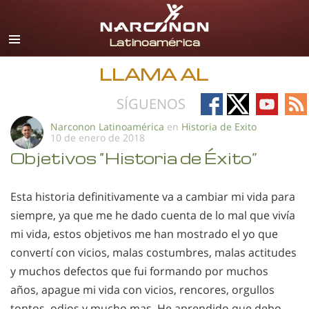
Español
Todas las Regiones/Idiomas
LLAMA AL
Follow
Follow
Follow
Fo
SÍGUENOS
on
on
on
on
Narconon Latinoamérica
en
Historia de Exito
10 de enero de 2018
Facebook
X
YouTub
RS
Objetivos “Historia de Éxito”
Esta historia definitivamente va a cambiar mi vida para
siempre, ya que me he dado cuenta de lo mal que vivía
mi vida, estos objetivos me han mostrado el yo que
convertí con vicios, malas costumbres, malas actitudes
y muchos defectos que fui formando por muchos
años, apague mi vida con vicios, rencores, orgullos
tontos, odios y mucho mas. He aprendido que debo