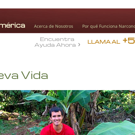
Acerca de Nosotros
Por qué Funciona Narcon
+
Encuentra
LLAMA AL
Ayuda Ahora
eva Vida