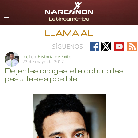
Español
Todas las Regiones/Idiomas
LLAMA AL
Follow
Follow
Follow
Fo
SÍGUENOS
on
on
on
on
Joel
en
Historia de Exito
22 de mayo de 2017
Facebook
X
YouTub
RS
Dejar las drogas, el alcohol o las
pastillas es posible.