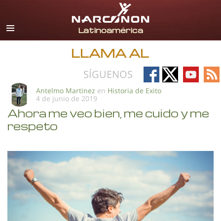
Español
Todas las Regiones/Idiomas
LLAMA AL
Follow
Follow
Follow
Fo
SÍGUENOS
on
on
on
on
Antelmo Martinez
en
Historia de Exito
4 de junio de 2019
Facebook
X
YouTub
RS
Ahora me veo bien, me cuido y me
respeto