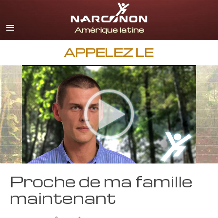
Espagnol
Anglais
Portugais
APPELEZ LE
Italien
Français
Néerlandais
Allemand
Croate
Toutes régions/langues
Proche de ma famille
maintenant