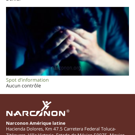
Spot d’information
Aucun contrôle
®
Narconon Amérique latine
Hacienda Dolores, Km 47.5 Carretera Federal Toluca-
Zitácuaro
,
Villa Victoria
,
Estado de México
50975
,
Mexico